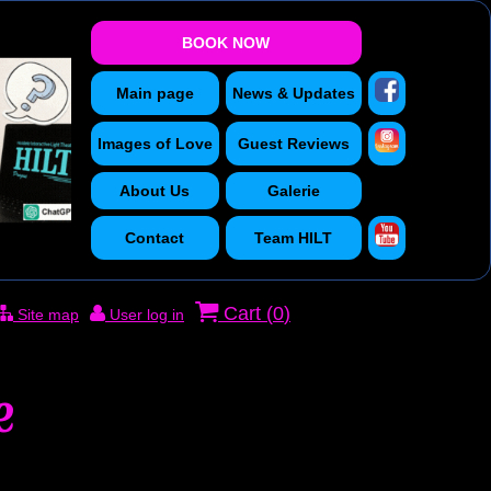
BOOK NOW
Main page
News & Updates
Images of Love
Guest Reviews
About Us
Galerie
Contact
Team HILT
Cart (
0
)
Site map
User log in
e