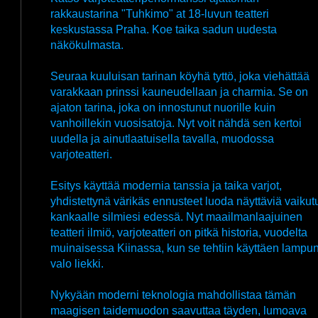
rakkaustarina "Tuhkimo" at 18-luvun teatteri
keskustassa Praha. Koe taika sadun uudesta
näkökulmasta.
Seuraa kuuluisan tarinan köyhä tyttö, joka viehättää
varakkaan prinssi kauneudellaan ja charmia. Se on
ajaton tarina, joka on innostunut nuorille kuin
vanhoillekin vuosisatoja. Nyt voit nähdä sen kertoi
uudella ja ainutlaatuisella tavalla, muodossa
varjoteatteri.
Esitys käyttää modernia tanssia ja taika varjot,
yhdistettynä värikäs ennusteet luoda näyttäviä vaikut
kankaalle silmiesi edessä. Nyt maailmanlaajuinen
teatteri ilmiö, varjoteatteri on pitkä historia, vuodelta
muinaisessa Kiinassa, kun se tehtiin käyttäen lampu
valo liekki.
Nykyään moderni teknologia mahdollistaa tämän
maagisen taidemuodon saavuttaa täyden, lumoava