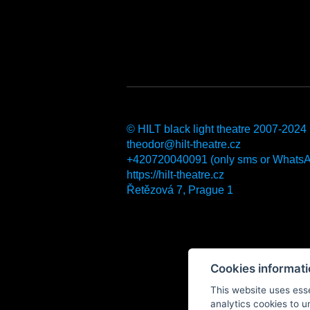
© HILT black light theatre 2007-2024
theodor@hilt-theatre.cz
+420720040091 (only sms or Whats
https://hilt-theatre.cz
Řetězová 7, Prague 1
Cookies informat
This website uses esse
analytics cookies to u