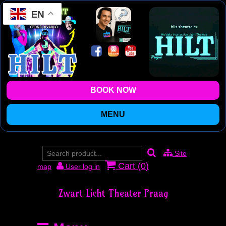
EN
BOOK NOW
MENU
Site
Cart (
0
)
map
User log in
Zwart Licht Theater Praag