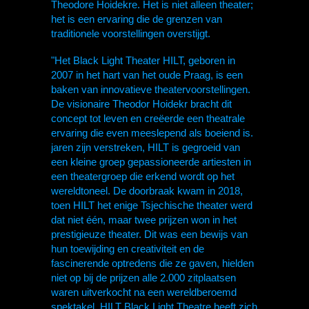
Theodore Hoidekre. Het is niet alleen theater;
het is een ervaring die de grenzen van
traditionele voorstellingen overstijgt.
"Het Black Light Theater HILT, geboren in
2007 in het hart van het oude Praag, is een
baken van innovatieve theatervoorstellingen.
De visionaire Theodor Hoidekr bracht dit
concept tot leven en creëerde een theatrale
ervaring die even meeslepend als boeiend is.
jaren zijn verstreken, HILT is gegroeid van
een kleine groep gepassioneerde artiesten in
een theatergroep die erkend wordt op het
wereldtoneel. De doorbraak kwam in 2018,
toen HILT het enige Tsjechische theater werd
dat niet één, maar twee prijzen won in het
prestigieuze theater. Dit was een bewijs van
hun toewijding en creativiteit en de
fascinerende optredens die ze gaven, hielden
niet op bij de prijzen alle 2.000 zitplaatsen
waren uitverkocht na een wereldberoemd
spektakel, HILT Black Light Theatre heeft zich