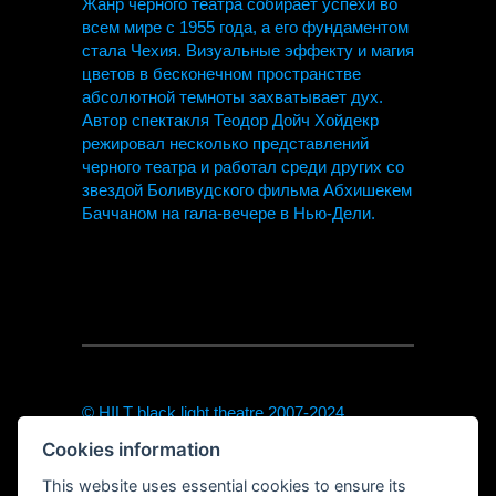
Жанр черного театра собирает успехи во
всем мире с 1955 года, а его фундаментом
стала Чехия. Визуальные эффекту и магия
цветов в бесконечном пространстве
абсолютной темноты захватывает дух.
Автор спектакля Теодор Дойч Хойдекр
режировал несколько представлений
черного театра и работал среди других со
звездой Боливудского фильма Абхишекем
Баччаном на гала-вечере в Нью-Дели.
© HILT black light theatre 2007-2024
theodor@hilt-theatre.cz
Cookies information
+420720040091 (only sms or WhatsApp)
https://hilt-theatre.cz
This website uses essential cookies to ensure its