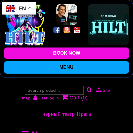
EN
BOOK NOW
MENU
Site
Cart (
0
)
map
User log in
черный театр Прага