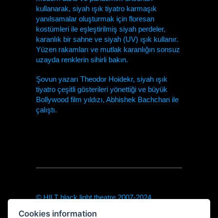
kullanarak, siyah ışık tiyatro karmaşık
yanılsamalar oluşturmak için floresan
kostümleri ile eşleştirilmiş siyah perdeler,
karanlık bir sahne ve siyah (UV) ışık kullanır.
Yüzen rakamları ve mutlak karanlığın sonsuz
uzayda renklerin sihirli bakın.
Şovun yazarı Theodor Hoidekr, siyah ışık
tiyatro çeşitli gösterileri yönettiği ve büyük
Bollywood film yıldızı, Abhishek Bachchan ile
çalıştı.
© HILT black light theatre 2007-2024
theodor@hilt-theatre.cz
Cookies information
+420720040091 (only sms or WhatsApp)