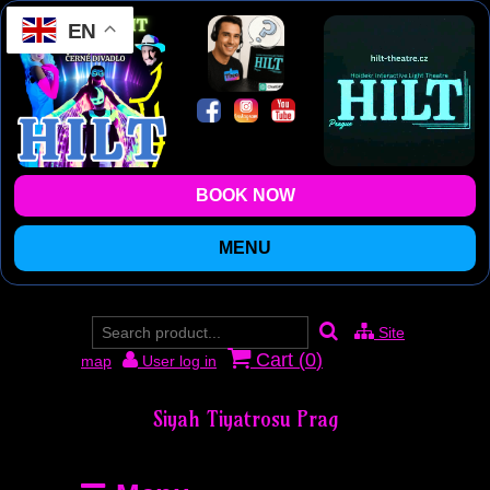
EN
BOOK NOW
MENU
Site
Cart (
0
)
map
User log in
Siyah Tiyatrosu Prag