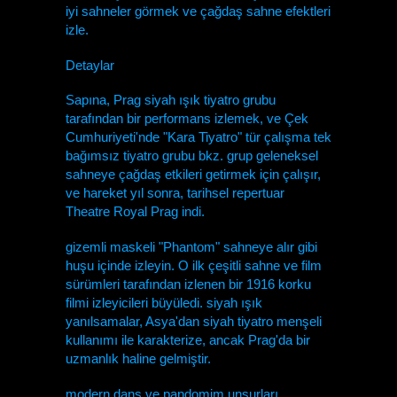
iyi sahneler görmek ve çağdaş sahne efektleri
izle.
Detaylar
Sapına, Prag siyah ışık tiyatro grubu
tarafından bir performans izlemek, ve Çek
Cumhuriyeti'nde "Kara Tiyatro" tür çalışma tek
bağımsız tiyatro grubu bkz. grup geleneksel
sahneye çağdaş etkileri getirmek için çalışır,
ve hareket yıl sonra, tarihsel repertuar
Theatre Royal Prag indi.
gizemli maskeli "Phantom" sahneye alır gibi
huşu içinde izleyin. O ilk çeşitli sahne ve film
sürümleri tarafından izlenen bir 1916 korku
filmi izleyicileri büyüledi. siyah ışık
yanılsamalar, Asya'dan siyah tiyatro menşeli
kullanımı ile karakterize, ancak Prag'da bir
uzmanlık haline gelmiştir.
modern dans ve pandomim unsurları