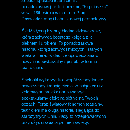
Zobacz spektakl teatru cieni z
ponadczasowej historii miłosnej "Kopciuszka"
w sali 18th-wieku w centrum Pragi.
Doświadcz magii baśni z nowej perspektywy.
Śledź słynną historię biednej dziewczynie,
która zachwyca bogatego księcia z jej
pięknem i urokiem. To ponadczasowa
historia, którą zachwycił młodych i starych
wieków. Teraz widać, że opowiedziana w
nowy i niepowtarzalny sposób, w formie
teatru cieni.
Spektakl wykorzystuje współczesny taniec
nowoczesny i magię cienia, w połączeniu z
kolorowymi projekcjami stworzyć
spektakularny efekt na płótnie na Twoich
oczach. Teraz światowy fenomen teatralny,
teatr cieni ma długą historię, sięgającą do
starożytnych Chin, kiedy to przeprowadzono
przy użyciu światła płomień świecy.