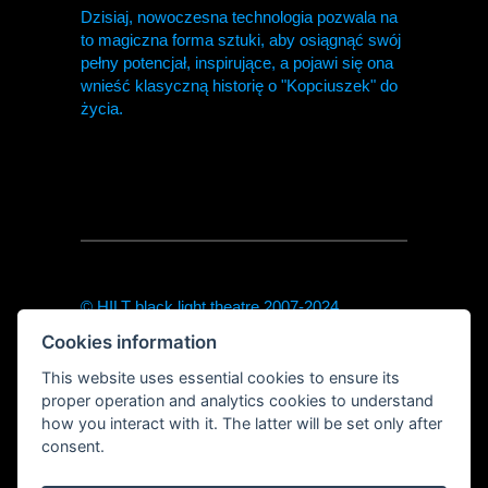
Dzisiaj, nowoczesna technologia pozwala na
to magiczna forma sztuki, aby osiągnąć swój
pełny potencjał, inspirujące, a pojawi się ona
wnieść klasyczną historię o "Kopciuszek" do
życia.
© HILT black light theatre 2007-2024
theodor@hilt-theatre.cz
Cookies information
+420720040091 (only sms or WhatsApp)
https://hilt-theatre.cz
This website uses essential cookies to ensure its
Řetězová 7, Prague 1
proper operation and analytics cookies to understand
how you interact with it. The latter will be set only after
consent.