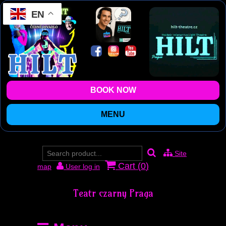
EN
BOOK NOW
MENU
Site
Cart (
0
)
map
User log in
Teatr czarny Praga