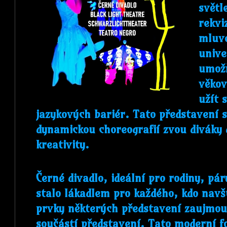
světl
rekvi
mluve
unive
umož
věkov
užít 
jazykových bariér. Tato představení s
dynamickou choreografií zvou diváky 
kreativity.
Černé divadlo, ideální pro rodiny, páry
stalo lákadlem pro každého, kdo navšt
prvky některých představení zaujmou 
součástí představení. Tato moderní f