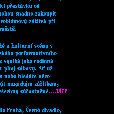
ící přestávku od
 mohou snadno zakoupit
problémový zážitek při
 městě.
ké a kulturní scény v
eského performativního
 vyniká jako rodinná
r plný zábavy. Ať už
a nebo hledáte něco
e být magickým zážitkem,
všechny zúčastněné
....VÍCE
lo Praha, Černé divadlo,