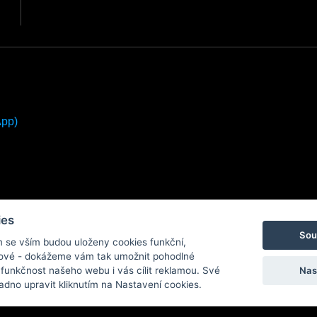
App)
ies
Sou
m se vším budou uloženy cookies funkční,
ngové - dokážeme vám tak umožnit pohodlné
Nas
 funkčnost našeho webu i vás cílit reklamou. Své
dno upravit kliknutím na Nastavení cookies.