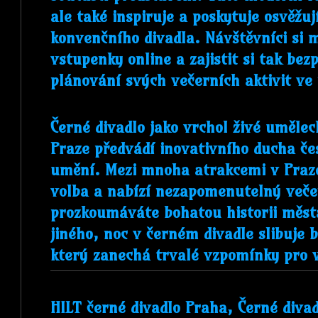
ale také inspiruje a poskytuje osvěžuj
konvenčního divadla. Návštěvníci si
vstupenky online a zajistit si tak bez
plánování svých večerních aktivit ve
Černé divadlo jako vrchol živé umělec
Praze předvádí inovativního ducha č
umění. Mezi mnoha atrakcemi v Praze
volba a nabízí nezapomenutelný veče
prozkoumáváte bohatou historii měst
jiného, ​​noc v černém divadle slibuj
který zanechá trvalé vzpomínky pro 
HILT černé divadlo Praha, Černé divad