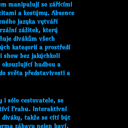
em manipulují se zářícími
zitami a kostýmy. Absence
ného jazyka vytváří
rzální zážitek, který
ňuje divákům všech
ých kategorií a prostředí
si show bez jakýchkoli
 okouzlující hudbou a
do světa představivosti a
 i sólo cestovatele, se
íví Prahu. Interaktivní
diváky, takže se cítí být
orma zábavy nejen baví,