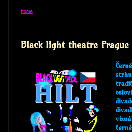
home
Black light theatre Prague
Černé
strhu
tradi
oslov
divad
divad
vizuá
černé