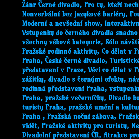
Žánr Černé divadlo, Pro ty, kteří necht
Nonverbální bez jazykové bariéry, Po
Moderní a nevšední show, Interaktivn
Vstupenky do černého divadla snadno 
všechny věkové kategorie, Sólo návště
Pražské rodinné aktivity, Co dělat v 
Praha, České černé divadlo, Turistic
představení v Praze, Věci co dělat v 
zážitky, divadlo s černými efekty, ná
rodinná představení Praha, vstupenk
Praha, pražské večerníčky, Divadlo k
turisty Praha, pražské umění a kultur
Praha , Pražská noční zábava, Pražsk
vidět, Pražské aktivity pro turisty, Ne
Divadelní představení ČR, Atrakce pro