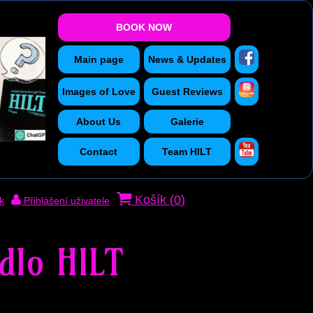
BOOK NOW
Main page
News & Updates
Images of Love
Guest Reviews
About Us
Galerie
Contact
Team HILT
Košík (
0
)
k
Přihlášení uživatele
dlo HILT