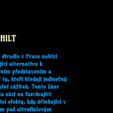
 HILT
 divadlo v Praze nabízí
jící alternativu k
čním představením a
í ty, kteří hledají jedinečný
elní zážitek. Tento žánr
la sází na fascinující
lní efekty, kdy účinkující v
m pod ultrafialovým