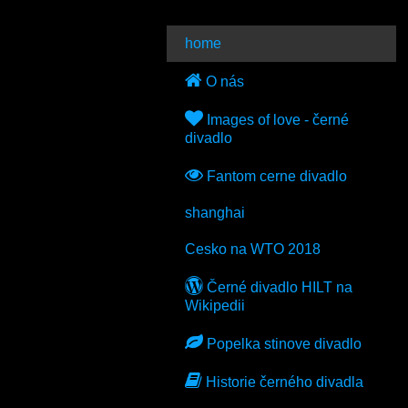
home
O nás
Images of love - černé
divadlo
Fantom cerne divadlo
shanghai
Cesko na WTO 2018
Černé divadlo HILT na
Wikipedii
Popelka stinove divadlo
Historie černého divadla