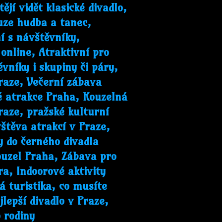
ějí vidět klasické divadlo,
uze hudba a tanec,
í s návštěvníky,
online, Atraktivní pro
vníky i skupiny či páry,
Praze, Večerní zábava
ké atrakce Praha, Kouzelná
Praze, pražské kulturní
vštěva atrakcí v Praze,
y do černého divadla
ouzel Praha, Zábava pro
a, Indoorové aktivity
á turistika, co musíte
jlepší divadlo v Praze,
 rodiny