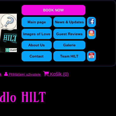
BOOK NOW
Main page
News & Updates
Images of Love
Guest Reviews
About Us
Galerie
Contact
Team HILT
Košík (
0
)
k
Přihlášení uživatele
dlo HILT