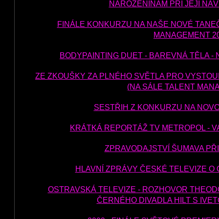
NAROZENINÁM PŘI JEJÍ NÁ
FINÁLE KONKURZU NA NAŠE NOVÉ TANE
MANAGEMENT 2
BODYPAINTING DUET - BAREVNÁ TĚLA 
ZE ZKOUŠKY ZA PLNÉHO SVĚTLA PRO VYSTOUP
(NA SÁLE TALENT MAN
SESTŘIH Z KONKURZU NA NOVO
KRÁTKÁ REPORTÁŽ TV METROPOL - 
ZPRAVODAJSTVÍ ŠUMAVA PŘ
HLAVNÍ ZPRÁVY ČESKÉ TELEVIZE O
OSTRAVSKÁ TELEVIZE - ROZHOVOR THEOD
ČERNÉHO DIVADLA HILT S IV