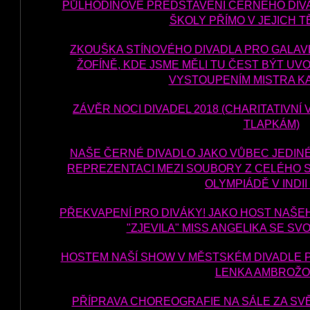
PŮLHODINOVÉ PŘEDSTAVENÍ ČERNÉHO DIVA
ŠKOLY PŘÍMO V JEJICH T
ZKOUŠKA STÍNOVÉHO DIVADLA PRO GALA
ŽOFÍNĚ, KDE JSME MĚLI TU ČEST BÝT U
VYSTOUPENÍM MISTRA K
ZÁVĚR NOCI DIVADEL 2018 (CHARITATIVN
TLAPKÁM)
NAŠE ČERNÉ DIVADLO JAKO VŮBEC JEDIN
REPREZENTACI MEZI SOUBORY Z CELÉHO S
OLYMPIÁDĚ V INDII 
PŘEKVAPENÍ PRO DIVÁKY! JAKO HOST NAŠEH
"ZJEVILA" MISS ANGELIKA SE SV
HOSTEM NAŠÍ SHOW V MĚSTSKÉM DIVADLE 
LENKA AMBROŽO
PŘÍPRAVA CHOREOGRAFIE NA SÁLE ZA SV