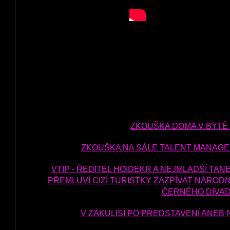
ZKOUŠKA DOMA V BYTĚ
ZKOUŠKA NA SÁLE TALENT MANAGE
VTIP - ŘEDITEL HOIDEKR A NEJMLADŠÍ TAN
PŘEMLUVÍ CIZÍ TURISTKY ZAZPÍVAT NÁROD
ČERNÉHO DIVA
V ZÁKULISÍ PO PŘEDSTAVENÍ ANEB 