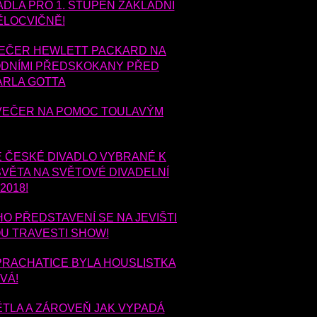
DLA PRO 1. STUPEŇ ZÁKLADNÍ
ĚLOCVIČNĚ!
VEČER HEWLETT PACKARD NA
VODNÍMI PŘEDSKOKANY PŘED
ARLA GOTTA
Í VEČER NA POMOC TOULAVÝM
É ČESKÉ DIVADLO VYBRANÉ K
VĚTA NA SVĚTOVÉ DIVADELNÍ
2018!
O PŘEDSTAVENÍ SE NA JEVIŠTI
OU TRAVESTI SHOW!
PRACHATICE BYLA HOUSLISTKA
VÁ!
ĚTLA A ZÁROVEŇ JAK VYPADÁ