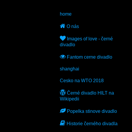
home
O nás
Images of love - černé
divadlo
Fantom cerne divadlo
shanghai
Cesko na WTO 2018
Černé divadlo HILT na
Wikipedii
Popelka stinove divadlo
Historie černého divadla