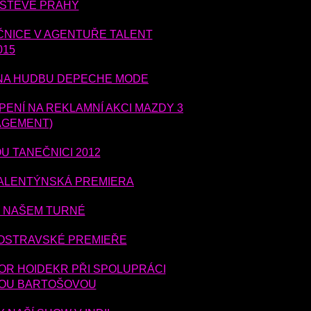
VŠTĚVĚ PRAHY
ČNICE V AGENTUŘE TALENT
015
- NA HUDBU DEPECHE MODE
ENÍ NA REKLAMNÍ AKCI MAZDY 3
AGEMENT)
U TANEČNICI 2012
VALENTÝNSKÁ PREMIERA
I NAŠEM TURNÉ
 OSTRAVSKÉ PREMIEŘE
OR HOIDEKR PŘI SPOLUPRÁCI
ETOU BARTOŠOVOU