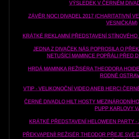
VÝSLEDEK V ČERNÉM DIVAD
ZÁVĚR NOCI DIVADEL 2017 (CHARITATIVNÍ
VESNIČKÁM)
KRÁTKÉ REKLAMNÍ PŘEDSTAVENÍ STÍNOVÉHO
JEDNA Z DIVAČEK NÁS POPROSILA O PŘEKVA
NETUŠÍCÍ MAMINCE POPŘÁLI PŘED 
HRDÁ MAMINKA REŽISÉRA THEODORA HOIDE
RODNÉ OSTRA
VTIP - VELIKONOČNÍ VIDEO ANEB HERCI ČERNÉ
ČERNÉ DIVADLO HILT HOSTY MEZINÁRODNÍH
PUPP KARLOVY 
KRÁTKÉ PŘEDSTAVENÍ HELOWEEN PARTY -
PŘEKVAPENÍ! REŽISÉR THEODOR PŘEJE SVÉ 