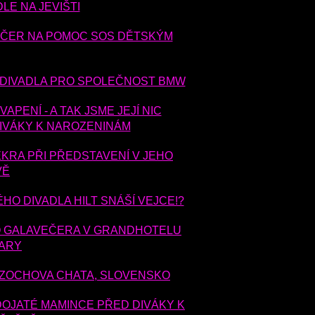
LE NA JEVIŠTI
 VEČER NA POMOC SOS DĚTSKÝM
 DIVADLA PRO SPOLEČNOST BMW
PENÍ - A TAK JSME JEJÍ NIC
DIVÁKY K NAROZENINÁM
KRA PŘI PŘEDSTAVENÍ V JEHO
VĚ
HO DIVADLA HILT SNÁŠÍ VEJCE!?
O GALAVEČERA V GRANDHOTELU
VARY
 ZOCHOVA CHATA, SLOVENSKO
DOJATÉ MAMINCE PŘED DIVÁKY K