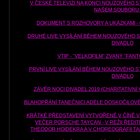
V ČESKÉ TELEVIZI NA KONCI NOUZOVÉHO S
NAŠEM SOUBORU 
DOKUMENT S ROZHOVORY A UKÁZKAMI -
DRUHÉ LIVE VYSÍLÁNÍ BĚHEM NOUZOVÉHO STA
DIVADLO
VTIP - "VELKOFILM" ZVANÝ "FA
PRVNÍ LIVE VYSÍLÁNÍ BĚHEM NOUZOVÉHO STA
DIVADLO
ZÁVĚR NOCI DIVADEL 2019 (CHARITATIVNÍ
BLAHOPŘÁNÍ TANEČNICI ADÉLE DOSKOČILOV
KRÁTKÉ PŘEDSTAVENÍ VYTVOŘENÉ V ČÍNĚ V
VEČER PORSCHE TAYCAN - V REŽII ŘEDIT
THEODOR HOIDEKRA A V CHOREOGRAFII TA